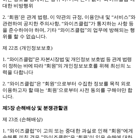
대한 비방행위
2. ‘
회원
’
은 관계 법령
,
이 약관의 규정
,
이용안내 및
“
서비스
”
와
관련하여 공지한 주의사항
,
“
와이즈클럽
”
가 통지하는 사항 등
을 준수하여야 하며
,
기타
“
와이즈클럽
”
의 업무에 방해되는 행
위를 할 수 없습니다
.
제
22
조
(
개인정보보호
)
1.
“
와이즈클럽
”
은
자본시장법 및 개인정보 보호법 등 관계 법령
이 정하는 바에 따라
“
회원
”
의
개인정보보호를 위해 최선의 노
력을 다합니다
2.
“
와이즈클럽
”
은
“
회원
“
으로부터 수집한 정보를 목적 외로
이용하고자 할 때는
‘
회원
’
으로부터 사전 동의를 구해야만 합
니다
.
제
5
장 손해배상 및 분쟁관할권
제
23
조
(
손해배상
)
1
.
“
와이즈클럽
”
이
고의 또는 중대한 과실로 인해
“
회원
“
에게
손해를 끼친 경우
”
와이즈클럽
“
은
‘
회원
’
이 입은 손해에 대하