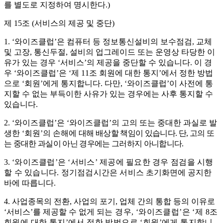
를
별도로 지정하여 명시한다
.)
제
15
조
(
서비스의 제공 및 중단
)
1. ‘
와이즈클럽
’
은 컴퓨터 등 정보통신설비의 보수점검
,
교체
및 고장
,
통신두절
,
설비의 업그레이드 또는 운영상 타당한 이
유가 있는 경우
‘
서비스
’
의 제공을 중단할 수 있습니다
.
이 경
우
‘
와이즈클럽
’
은
‘
제
11
조 회원에 대한 통지
’
에서 정한 방법
으로
‘
회원
’
에게 통지합니다
.
다만
, ‘
와이즈클럽
’
이 사전에 통
지할 수 없는 부득이한 사유가 있는 경우에는 사후 통지할 수
있습니다
.
2. ‘
와이즈클럽
’
은
‘
와이즈클럽
’
의 고의 또는 중대한 과실로 발
생한
‘
회원
’
의 손해에
대해 배상할 책임이 있습니다
.
단
,
고의 또
는 중대한 과실이 아닌 경우에는 그러하지 아니합니다
.
3.
‘
와이즈클럽
’
은
‘
서비스
’
제공에 필요한 경우 점검을 시행
할 수 있습니다
.
정기점검시
간은 서비
스 초기화면에 공지한
바에 따릅니다
.
4.
사업종목의 전환
,
사업의 포기
,
업체 간의 통합 등의 이유로
‘
서비스
’
를 제공할 수 없게
되는 경우
, ‘
와이즈클럽
’
은
‘
제
8
조
회원에 대한 통지
’
에서 정한 방법으로
‘
회원
’
에게 통지합니