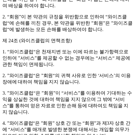
여 배상을 하여야 합니다
.
2. “
회원
”
이 본 약관의 규정을 위반함으로 인하여
“
와이즈클
럽
“
에 손해를 끼친 경우
,
본 약관을 위반한
”
회원
”
은
”
와이즈클
럽
“
에 발생하는 모든 손해를 배상하여야 합니다
.
제
24
조
(
와이즈클럽의 면책조항
)
1. “
와이즈클럽
“
은 천재지변 또는 이에 따르는 불가항력으로
인하여
”
서비스
”
를 제공할 수 없는 경우에는
“
서비스
“
제공에
관한 책임이 면제됩니다
.
2.
”
와이즈클럽
“
은
”
회원
“
의 귀책 사유로 인한
‘
서비스
’
의 이용
장애에 대하여 책임을 지지
않습니다
.
3. ”
와이즈클럽
“
은
”
회원
”
이
“
서비스
”
를 이용하여 기대하는 수
익을 상실한 것에 대하여
책임을 지지 않으며 그 밖에
“
서비
스
”
를 통하여 얻은 자료로 인한 손해 등에 대하여도 책임을
지
지 않습니다
.
4.
”
와이즈클럽
“
은
”
회원
”
상호 간 또는
“
회원
”
과 제
3
자 상호 간
에
“
서비스
”
를 매개로 발생한
분쟁에 대해서는 개입할 의무가