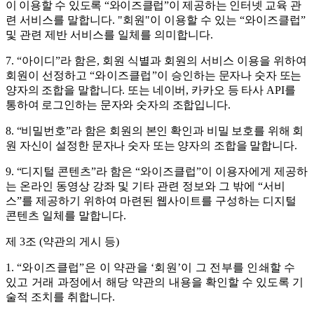
이 이용할 수 있도록
“
와이즈클럽
”
이 제공하는 인터넷 교육
관
련 서비스
를 말합니다
.
"
회원
"
이 이용할 수 있는
“
와이즈클럽
”
및 관련 제반 서비스를 일체를 의미합니다
.
7.
“
아이디
”
라 함은
,
회원 식별과 회원의 서비스 이용을 위하여
회원이 선정하고
“
와이즈클럽
”
이
승인하는 문자나 숫자 또는
양자의 조합을 말합니다
.
또는
네이버
,
카카오 등 타사
API
를
통하여 로그인하는 문자와 숫자의 조합입니다
.
8. “
비밀번호
”
라 함은 회원의 본인 확인과 비밀 보호를 위해 회
원 자신이 설정한 문자나 숫자 또는 양자의 조합을 말합니다
.
9. “
디지털 콘텐츠
”
라 함은
“
와이즈클럽
”
이 이용자에게 제공하
는 온라인 동영상 강좌 및 기타 관련 정보와 그 밖에
“
서비
스
”
를 제공하기 위하여 마련된 웹사이트를 구성하는 디지털
콘텐츠 일체를 말합니다
.
제
3
조
(
약관의 게시 등
)
1.
“
와이즈클럽
”
은
이 약관을
‘
회원
’
이 그 전부를 인쇄할 수
있고 거래 과정에서 해당 약관의 내용
을 확인할 수 있도록 기
술적 조치를 취합니다
.