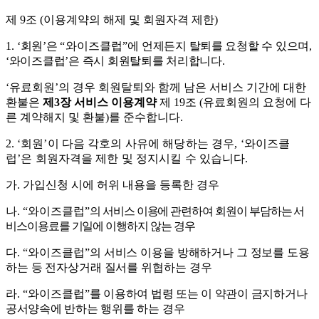
제
9
조
(
이용계약의 해제 및 회원자격 제한
)
1.
‘
회원
’
은
“
와이즈클럽
”
에 언제든지 탈퇴를 요청할 수 있으며
,
‘
와이즈클럽
’
은 즉시 회원탈퇴를 처리합니다
.
‘
유료회원
’
의 경우 회원탈퇴와 함께 남은 서비스 기간에 대한
환불은
제
3
장 서비스 이용계약
제
19
조
(
유료회원의 요청에 다
른 계약해지 및 환불
)
를 준수합니다
.
2.
‘
회원
’
이 다음 각호의 사유에 해당하는 경우
, ‘
와이즈클
럽
’
은 회원자격을 제한 및 정지시킬 수 있습니다
.
가
.
가입신청 시에 허위 내용을 등록한 경우
나
.
“
와이즈클럽
”
의 서비스 이용에 관련하여 회원이 부담하는 서
비스이용료를 기일에 이행하지 않
는 경우
다
.
“
와이즈클럽
”
의 서비스 이용을 방해하거나 그 정보를 도용
하는 등 전자상거래 질서를
위협하는 경우
라
.
“
와이즈클럽
”
를 이용하여 법령 또는 이 약관이 금지하거나
공서양속에 반하는 행위를 하
는 경우