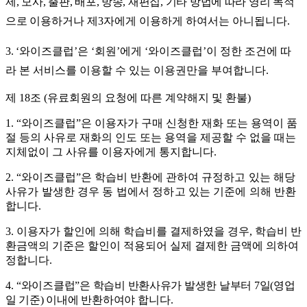
제
,
모사
,
출판
,
배포
,
방송
,
재편집
,
기타 방법에 따라 영리 목적
으로 이용
하거나 제
3
자에게 이용하게 하여서는 아니됩니다
.
3
. ‘
와이즈클럽
’
은
‘
회원
’
에게
‘
와이즈클럽
’
이 정한 조건에 따
라 본 서비스를 이용할 수 있는 이용권만을 부여합니다
.
제
18
조
(
유료회원의 요청에 따른 계약해지 및 환불
)
1. “
와이즈클럽
”
은 이용자가 구매 신청한 재화 또는 용역이 품
절 등의 사유로 재화의 인도 또는 용역을 제공할 수 없을 때는
지체없이 그 사유를 이용자에게 통지합니다
.
2. “
와이즈클럽
”
은 학습비 반환에 관하여
규정하고 있는 해당
사유가 발생한 경우 동 법에서 정하고 있는 기준에
의해 반환
합니다
.
3.
이용자가 할인에 의해 학습비를 결제하였을 경우
,
학습비 반
환금액의 기준은 할인이 적용되어 실제 결제한 금액에 의하여
정합니다
.
4.
“
와이즈클럽
”
은 학습비 반환사유가 발생한 날부터
7
일
(
영업
일 기준
)
이내에 반환하여야
합니다
.