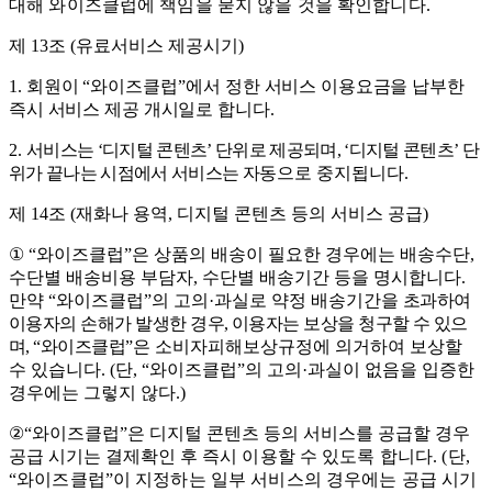
대해 와이즈클럽에 책임을 묻지 않을 것을 확인합니다
.
제
13
조
(
유료서비스 제공시기
)
1.
회원이
“
와이즈클럽
”
에서 정한 서비스 이용요금을 납부한
즉시 서비스 제공 개시일로 합니다
.
2.
서비스는
‘
디지털 콘텐츠
’
단위로 제공되며
, ‘
디지털 콘텐츠
’
단
위가 끝나는 시점에서 서비스는 자
동으로 중지됩니다
.
제
14
조
(
재화나 용역
,
디지털 콘텐츠 등의 서비스 공급
)
①
“
와이즈클럽
”
은 상품의 배송이 필요한 경우에는 배송수단
,
수단별 배송비용 부담자
,
수단별 배송기간 등을 명시합니다
.
만약
“
와이즈클럽
”
의 고의
·
과실로 약정 배송기간을
초과하여
이용자의 손해가 발생한 경우
,
이용자는 보상을 청구할 수 있으
며
, “
와이즈클럽
”
은 소비자피해보상규정에 의거하여 보상할
수 있습니다
. (
단
, “
와이즈클럽
”
의 고의
·
과실이 없음을 입증한
경우에는 그렇지 않다
.)
②
“
와이즈클럽
”
은 디지털 콘텐츠 등의 서비스를 공급할 경우
공급 시기는 결제확인 후
즉시 이용할 수 있도록 합니다
. (
단
,
“
와이즈클럽
”
이 지정하는 일부 서비스의 경우에는 공급 시
기