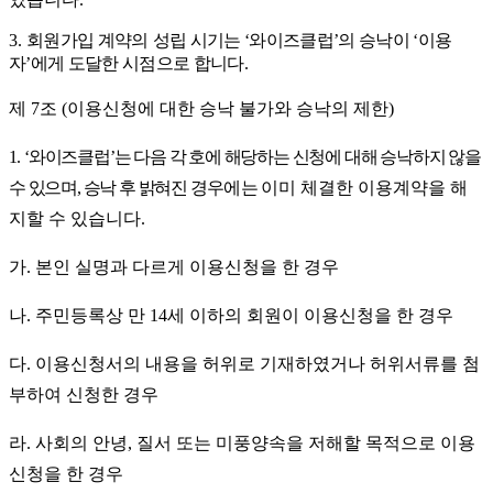
3.
회원가입 계약
의
성립 시기는
‘
와이즈클럽
’
의 승낙이
‘
이용
자
’
에게 도달한 시점으로 합니다
.
제
7
조
(
이용신청에 대한 승낙 불가와 승낙의 제한
)
1. ‘
와이즈클럽
’
는 다음 각 호에 해당하는 신청에 대해 승낙하지 않을
수 있으며
,
승낙 후 밝혀진
경우
에는
이미 체결한 이용계약을 해
지할 수 있습니다
.
가
.
본인 실명과 다르게 이용신청을 한 경우
나
.
주민등록상 만
14
세 이하의 회원이 이용신청을 한 경우
다
.
이용신청서의 내용을 허위로 기재하였거나 허위서류를 첨
부하여 신청한 경우
라
.
사회의 안녕
,
질서 또는 미풍양속을 저해할 목적으로 이용
신청을 한 경우