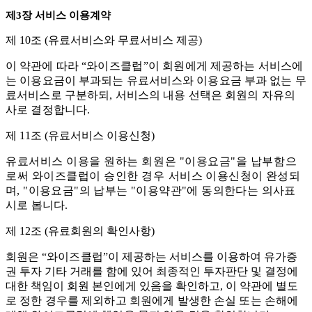
제
3
장 서비스 이용계약
제
10
조
(
유료서비스와 무료서비스 제공
)
이
약관에 따라
“
와이즈클럽
”
이
회원에게 제공하는 서비스에
는 이용요금이 부과되는 유료서비
스와
이용요금 부과 없는 무
료서비스로 구분하되
,
서비스의 내용 선택은 회원의 자유의
사로 결정
합니다
.
제
11
조
(
유료서비스 이용신청
)
유료서비스 이용을 원하는 회원은
"
이용요금
"
을 납부함으
로써 와이즈클럽이 승인한
경우
서비스 이용신청이 완성되
며
, "
이용요금
"
의 납부는
"
이용약관
"
에 동의한다는 의사표
시로
봅니다
.
제
12
조
(
유료회원의 확인사항
)
회원은
“
와이즈클럽
”
이
제공하는 서비스를 이용하여 유가증
권 투자 기타 거래를 함에 있어 최종적인 투자판단 및 결정에
대한 책임이 회원 본인에게 있음을 확인하고
,
이 약관에
별도
로 정한 경우를 제외하고 회원에게 발생한 손실 또는 손해에