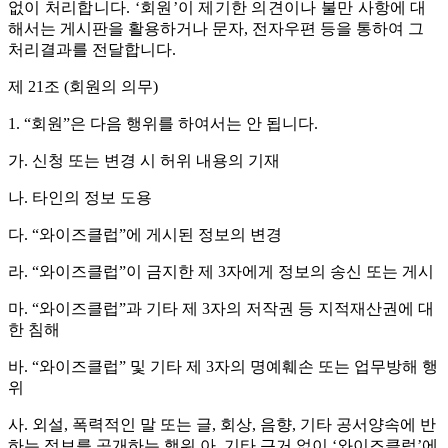
없이 처리합니다
. ‘
회원
’
이 제기한 의견이나 불만 사항에
대
해서는 게시판을 활용하거나 문자
,
전자우편 등을 통하여 그
처리결과를 전달합니다
.
제
21
조
(
회원의 의무
)
1. “
회원
”
은 다음 행위를 하여서는 안 됩니다
.
가
.
신청 또는 변경 시 허위 내용의 기재
나
.
타인의 정보 도용
다
.
“
와이즈클럽
”
에 게시된 정보의 변경
라
.
“
와이즈클럽
”
이
금지한 제
3
자에게 정보의 송신 또는 게시
마
.
“
와이즈클럽
”
과
기타 제
3
자의 저작권 등 지적재산권에 대
한 침해
바
.
“
와이즈클럽
”
및 기타 제
3
자의 명예훼손 또는 업무방해 행
위
사
.
외설
,
폭력적인 말 또는 글
,
회상
,
음향
,
기타 공서양속에 반
하는 정보를 공개하는 행위 아
.
기타 근거 없이
‘
와이즈클럽
’
에