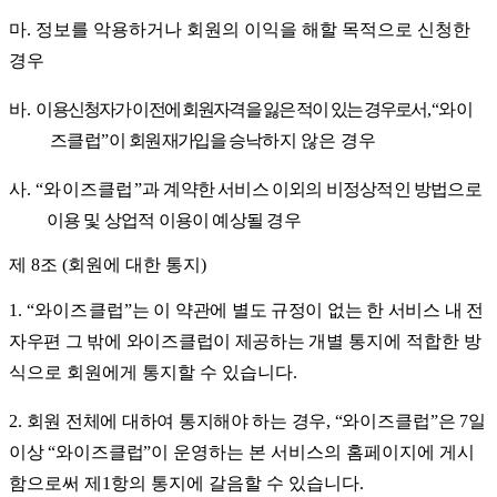
마
.
정보를 악용하거나 회원의 이익을 해할 목적으로 신청한
경우
바
.
이
용신청자가 이전에 회원자격을 잃은 적이 있는 경우로서
,
“
와이
즈클럽
”
이
회원 재가입을
승
낙하지
않은 경우
사
.
“
와이즈클럽
”
과
계약한 서비스 이외의 비정상적인 방법으로
이용 및 상업적 이용이 예상될
경우
제
8
조
(
회원에 대한 통지
)
1.
“
와이즈클럽
”
는 이 약관에 별도 규정이 없는 한 서비스 내 전
자우편 그 밖에 와이즈클럽이 제공하는 개별
통지에 적합한 방
식으로 회원에게 통지할 수 있습니다
.
2.
회원 전체에 대하여 통지해야 하는 경우
,
“
와이즈클럽
”
은
7
일
이상
“
와이즈클럽
”
이
운영하는 본 서비스의 홈페이지에 게시
함으로써 제
1
항의 통지에 갈음할 수 있습니다
.