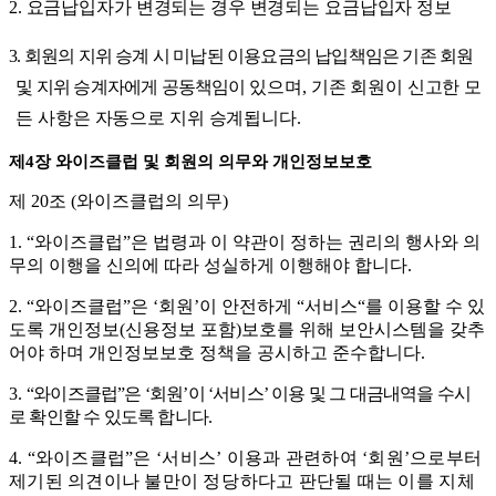
2.
요금납입자가 변경되는 경우 변경되는 요금납입자 정보
3.
회원의 지위 승계 시 미납된 이용요금의 납입책임은 기존 회원
및 지위 승계자에게 공동책임이
있으며
,
기존 회원이 신고한 모
든 사항은 자동으로 지위 승계됩니다
.
제
4
장 와이즈클럽 및 회원의 의무와 개인정보보호
제
20
조
(
와이즈클럽의 의무
)
1.
“
와이즈클럽
”
은
법령과 이 약관이 정하는 권리의 행사와 의
무의 이행을 신의에 따라 성실하게 이행해야 합니다
.
2.
“
와이즈클럽
”
은
‘
회원
’
이 안전하게
“
서비스
“
를 이용할 수 있
도록 개인정보
(
신용정보 포함
)
보호를 위해 보안시스템을 갖추
어야 하며 개인정보보호 정책을 공시하고 준수합니다
.
3.
“
와이즈클럽
”
은
‘
회원
’
이
‘
서비스
’
이용 및 그 대금내역을 수시
로 확인할 수 있도록 합니다
.
4
.
“
와이즈클럽
”
은
‘
서비스
’
이용과 관련하여
‘
회원
’
으로부터
제기된 의견이나 불만이
정당
하다고 판단될 때는 이를 지체