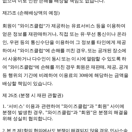
없으며 이로 인한 손해를 배상할 책임도 없습니다
.
제
25
조
(
손해배상액의 예정
)
회원이
”
와이즈클럽
“
가 제공하는 유료서비스 등을 이용하여
얻은 정보를 재판매하거나
,
직접 또는 유
·
무선 통신이나 온라
인
,
우편 등의 통신수단을 이용하여 그 정보를 타인에게 제공
하여서
”
와이즈클럽
“
에 손해를 끼친 경우
,
또는 공개된 장소에
서 사용하거나 다수인이
동시 또는 이 시에 열람
할 수 있도록 하
여
”
와이즈클럽
“
에 손해를 끼친 경우 회원은 재판매
,
제공
,
공개
등 행위의 기간에 비례하여 이용료의
30
배에 해당하는 금액을
배상할 책임이 있습니다
.
제
26
조
(
분쟁 시 재판 관할권
)
1.
‘
서비스
’
이용과 관련하여
”
와이즈클럽
“
과
”
회원
”
사이에
분쟁이 발생한 경우
,
”
와이즈클럽
“
과
”
회원
”
은 분쟁의 해결을
위해 성실히 협의합니다
.
2.
본 조 제
1
항의 협의에서도 분쟁이 해결되지 않을 경우
,
민사소송